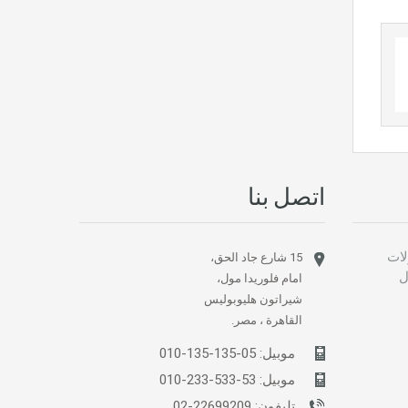
اتصل بنا
لات
15 شارع جاد الحق،
ل
امام فلوريدا مول،
شيراتون هليوبوليس
القاهرة ، مصر.
موبيل:
05-135-135-010
موبيل:
53-533-233-010
تليفون:
22699209-02