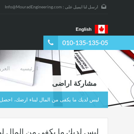
ارسل لنا ايميل على :
Info@MouradEngineering.com
English
010-135-135-05
الرئيسيه
العر
مشاركة اراضى
ليس لديك ما يكفى من المال لبناء ارضك، احص
ليس لديك ما يكفى من المال لب